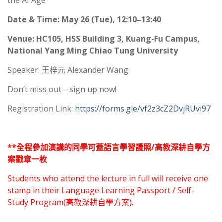
the AI Age
Date & Time: May 26 (Tue), 12:10–13:40
Venue: HC105, HSS Building 3, Kuang-Fu Campus,
National Yang Ming Chiao Tung University
Speaker: 王梓元 Alexander Wang
Don’t miss out—sign up now!
Registration Link:
https://forms.gle/vf2z3cZ2DvjRUvi97
**全程
參加演講的同學可蓋語言學習護照/高教深耕自學方
案戳章一枚
Students who attend the lecture in full will receive one
stamp in their Language Learning Passport / Self-
Study Program(高教深耕自學方案).