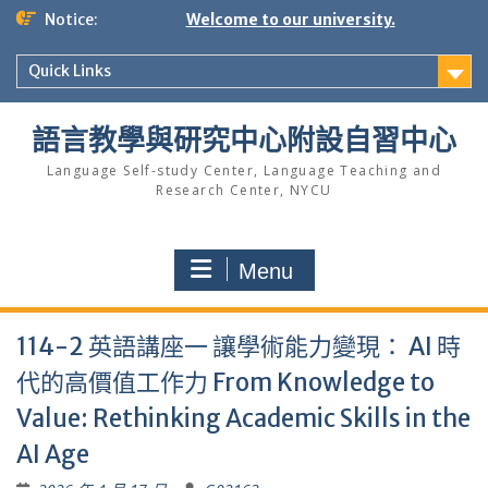
Skip
Notice:
Welcome to our university.
to
content
Quick Links
語言教學與研究中心附設自習中心
Language Self-study Center, Language Teaching and
Research Center, NYCU
Menu
114-2 英語講座一 讓學術能力變現： AI 時
代的高價值工作力 From Knowledge to
Value: Rethinking Academic Skills in the
AI Age