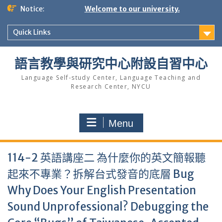
Skip
Notice:
Welcome to our university.
to
content
Quick Links
語言教學與研究中心附設自習中心
Language Self-study Center, Language Teaching and
Research Center, NYCU
Menu
114-2 英語講座二 為什麼你的英文簡報聽
起來不專業？拆解台式發音的底層 Bug
Why Does Your English Presentation
Sound Unprofessional? Debugging the