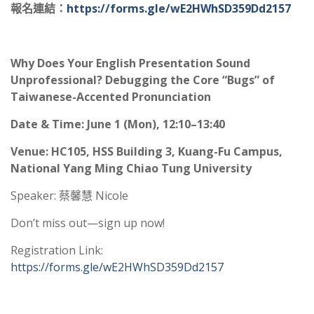
報名連結：
https://forms.gle/wE2HWhSD359Dd2157
Why Does Your English Presentation Sound
Unprofessional? Debugging the Core “Bugs” of
Taiwanese-Accented Pronunciation
Date & Time: June 1 (Mon), 12:10–13:40
Venue: HC105, HSS Building 3, Kuang-Fu Campus,
National Yang Ming Chiao Tung University
Speaker: 蔡馨慧 Nicole
Don’t miss out—sign up now!
Registration Link:
https://forms.gle/wE2HWhSD359Dd2157