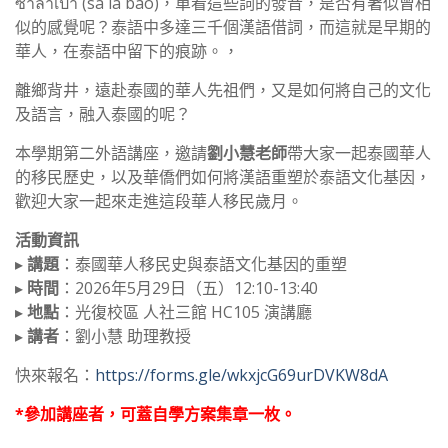
ซาลาเปา (sa la bao)，單看這些詞的發音，是否有著似曾相
似的感覺呢？泰語中多達三千個漢語借詞，而這就是早期的
華人，在泰語中留下的痕跡。，
離鄉背井，遠赴泰國的華人先祖們，又是如何將自己的文化
及語言，融入泰國的呢？
本學期第二外語講座，邀請
劉小慧老師
帶大家一起泰國華人
的移民歷史，以及華僑們如何將漢語重塑於泰語文化基因，
歡迎大家一起來走進這段華人移民歲月。
活動資訊
▸
講題
：泰國華人移民史與泰語文化基因的重塑
▸
時間
：2026年5月29日（五）12:10-13:40
▸
地點
：光復校區 人社三館 HC105 演講廳
▸
講者
：劉小慧 助理教授
快來報名：
https://forms.gle/wkxjcG69urDVKW8dA
*參加講座者，可蓋自學方案集章一枚。