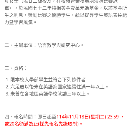
真女士（民廿二級校友，在校時曾榮獲英語演講比賽冠
軍），於民國七十二年特捐美金壹萬元為基金，以該基金所
生之利息，獎勵比賽之優勝學生，藉以提昇學生英語表達能
力暨學習風氣。
二、主辦單位：語言教學與研究中心。
三、資格：
限本校大學部學生並符合下列條件者
六足歲以後未在英語系國家連續住滿一年以上。
未曾在各地區英語學校就讀三年以上。
四、報名時間：即日起至
114年11月18日(星期二) 23:59 ，
或20名額滿為止(採先報名先錄取制)。