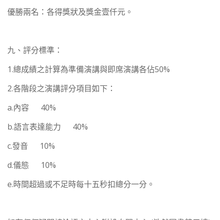
優勝兩名：各得獎狀及獎金壹仟元。
九、評分標準：
1.總成績之計算為準備演講與即席演講各佔50%
2.各階段之演講評分項目如下：
a.內容 40%
b.語言表達能力 40%
c.發音 10%
d.儀態 10%
e.時間超過或不足時每十五秒扣總分一分。