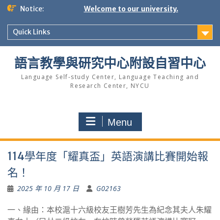
Skip
Notice:
Welcome to our university.
to
content
Quick Links
語言教學與研究中心附設自習中心
Language Self-study Center, Language Teaching and
Research Center, NYCU
Menu
114學年度「耀真盃」英語演講比賽開始報
名！
2025 年 10 月 17 日
G02163
一、緣由：本校滬十六級校友王樹芳先生為紀念其夫人朱耀