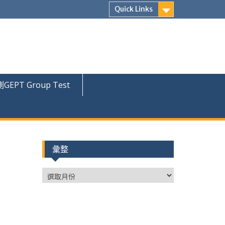
Quick Links
PT Group Test
彙整
彙
整